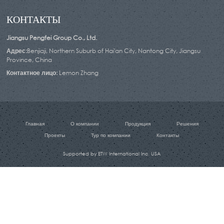
КОНТАКТЫ
Jiangsu Pengfei Group Co., Ltd.
Адрес:
Benjiaji, Northern Suburb of Hai'an City, Nantong City, Jiangsu
Province, China
Контактное лицо:
Lemon Zhang
Главная
О компании
Продукция
Решения
Проекты
Тур по компании
Контакты
Supported by ETW International Inc. USA