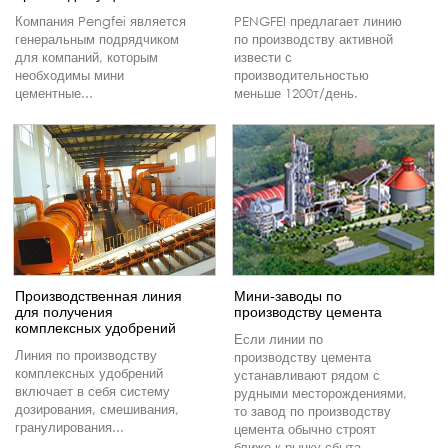
Компания Pengfei является
PENGFEI предлагает линию
генеральным подрядчиком
по производству активной
для компаний, которым
извести с
необходимы мини
производительностью
цементные...
меньше 1200т/день.
Производственная линия
Мини-заводы по
для получения
производству цемента
комплексных удобрений
Если линии по
Линия по производству
производству цемента
комплексных удобрений
устанавливают рядом с
включает в себя систему
рудными месторождениями,
дозирования, смешивания,
то завод по производству
гранулирования...
цемента обычно строят
ближе к рынку сбыта.