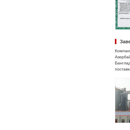
Зав
Компани
Азербай
Банглад
поставк