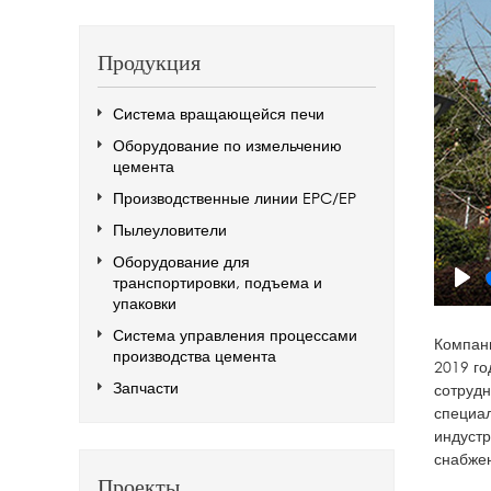
Продукция
Система вращающейся печи
Оборудование по измельчению
цемента
Производственные линии EPC/EP
Пылеуловители
Оборудование для
транспортировки, подъема и
Pla
упаковки
Система управления процессами
Компани
производства цемента
2019 го
Запчасти
сотрудн
специал
индустр
снабжен
Проекты