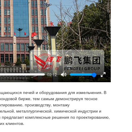
02:12
Mute
Enter
fullscreen
ращающихся печей и оборудования для измельчения. В
 фондовой бирже, тем самым демонстрируя тесное
ектированию, производству, монтажу
ельной, металлургической, химической индустрии и
я предлагает комплексные решения по проектированию,
их клиентов.