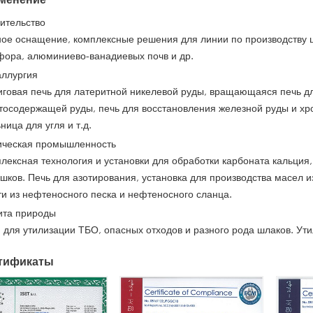
ительство
ое оснащение, комплексные решения для линии по производству ц
ора, алюминиево-ванадиевых почв и др.
ллургия
говая печь для латеритной никелевой руды, вращающаяся печь дл
тосодержащей руды, печь для восстановления железной руды и хро
ница для угля и т.д.
ческая промышленность
лексная технология и установки для обработки карбоната кальция
шков. Печь для азотирования, установка для производства масел из
и из нефтеносного песка и нефтеносного сланца.
та природы
 для утилизации ТБО, опасных отходов и разного рода шлаков. Ути
тификаты