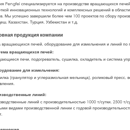
я Pengfei специализируется на производстве вращающихся печей,
ткой инновационных технологий и комплексных решений в области
в. Мы успешно завершили более чем 100 проектов по сбору произв
еш, Казахстан, Турция, Узбекистан и т.д.
овная продукция компании
 вращающихся печей, оборудование для измельчения и линий по 
тема вращающихся печей:
ающиеся печи, подогреватель, сушилка, охладитель и система уп
рудование для измельчения:
илка (гранулятор и углеразмольная мельница), роликовый пресс, 
вления.
изводственные линий:
зводственные линий с производительностью 1000 т/сутки, 2500 т/сут
ыми видами производственной линии с годовой производительностью в
т.
менение