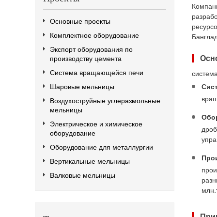
Компани
разрабо
Основные проекты
ресурсо
Комплектное оборудование
Банглад
Экспорт оборудования по
Осн
производству цемента
Система вращающейся печи
система
Шаровые мельницы
Сис
вращ
Воздухоструйные углеразмольные
мельницы
Обо
Электрическое и химическое
дроб
оборудование
упра
Оборудование для металлургии
Про
Вертикальные мельницы
прои
Валковые мельницы
разн
млн.
При