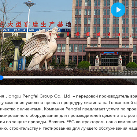
Play
y
я Jiangsu Pengfei Group Co., Ltd. – передовой производитель в
ду компания успешно прошла процедуру листинга на Гонконгской
ичество с клиентами. Компания Pengfei предлагает услуги по про
изированного оборудования для производителей цемента в строит
ии по защите природы. Являясь EPC-контрактором, наша компани
ию, строительству и тестированию для лучшего обслуживания наш