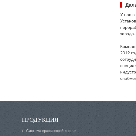
Дал
У нас в
Установ
перераб
завода.
Компани
2019 го
сотрудн
специал
индустр
снабжен
ПРОДУКЦИЯ
Система вращающейся печи