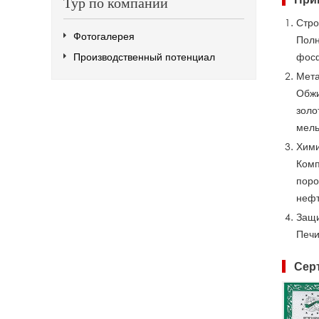
Тур по компании
Стро
Фотогалерея
Полн
Производственный потенциал
фосф
Мета
Обжи
золо
мель
Хими
Комп
поро
нефт
Защи
Печи
Сер