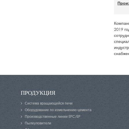
Прои
Компани
2019 го
сотрудн
специал
индустр
снабжен
ПРОДУКЦИЯ
Система вращающейся печи
Оборудование по измельчению цемента
Производственные линии EPC/EP
Пылеуловители