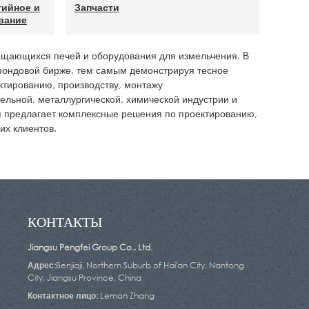
тийное и
Запчасти
вание
ращающихся печей и оборудования для измельчения. В
 фондовой бирже, тем самым демонстрируя тесное
ектированию, производству, монтажу
ельной, металлургической, химической индустрии и
я предлагает комплексные решения по проектированию,
их клиентов.
КОНТАКТЫ
Jiangsu Pengfei Group Co., Ltd.
Адрес:
Benjiaji, Northern Suburb of Hai'an City, Nantong
City, Jiangsu Province, China
Контактное лицо:
Lemon Zhang