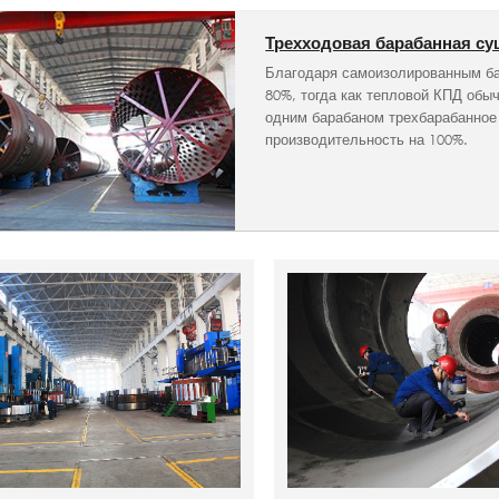
Трехходовая барабанная с
Благодаря самоизолированным ба
80%, тогда как тепловой КПД обы
одним барабаном трехбарабанное 
производительность на 100%.