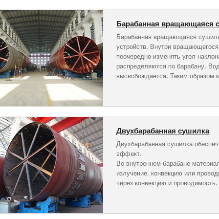
Барабанная вращающаяся 
Барабанная вращающаяся сушилка 
устройств. Внутри вращающегося 
поочередно изменять угол накло
распределяются по барабану. Вод
высвобождается. Таким образом м
Двухбарабанная сушилка
Двухбарабанная сушилка обеспеч
эффект.
Во внутреннем барабане материа
излучение, конвекцию или прово
через конвекцию и проводимость.